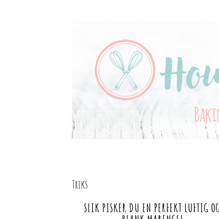
SKIP
TO
all things sweet
CONTENT
HOUSE OF TREATS
Triks
SLIK PISKER DU EN PERFEKT LUFTIG O