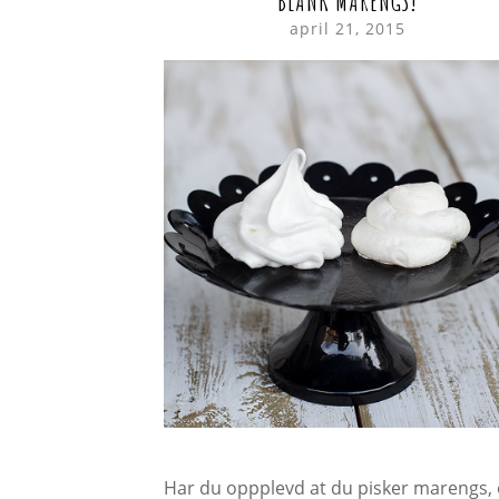
BLANK MARENGS!
april 21, 2015
Har du oppplevd at du pisker marengs,