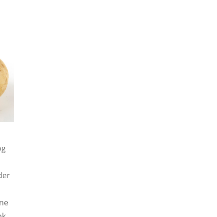
og
der
ene
ok