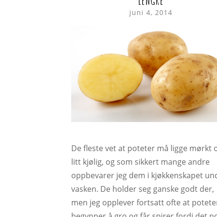
LENGRE
juni 4, 2014
De fleste vet at poteter må ligge mørkt 
litt kjølig, og som sikkert mange andre
oppbevarer jeg dem i kjøkkenskapet un
vasken. De holder seg ganske godt der,
men jeg opplever fortsatt ofte at potet
begynner å gro og får spirer fordi det n