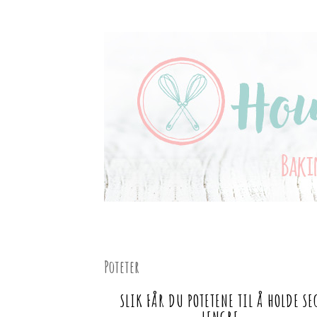
SKIP
TO
all things sweet
CONTENT
HOUSE OF TREATS
Poteter
SLIK FÅR DU POTETENE TIL Å HOLDE SE